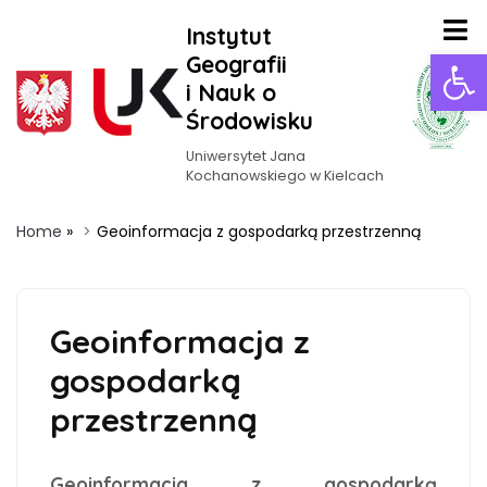
Instytut
Ot
Geografii
i Nauk o
Środowisku
Uniwersytet Jana
Kochanowskiego w Kielcach
Home
»
Geoinformacja z gospodarką przestrzenną
Geoinformacja z
gospodarką
przestrzenną
Geoinformacja z gospodarką