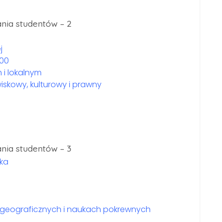
nia studentów – 2
j
000
 i lokalnym
skowy, kulturowy i prawny
nia studentów – 3
ska
 geograficznych i naukach pokrewnych