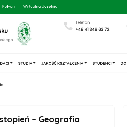
Pol-on
Wirtualna Uczelnia
Telefon
+48 41 349 63 72
sku
wskiego
DACI
STUDIA
JAKOŚĆ KSZTAŁCENIA
STUDENCI
DO
ia
stopień – Geografia