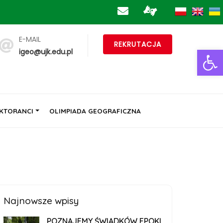
E-MAIL
REKRUTACJA
Ot
igeo@ujk.edu.pl
KTORANCI
OLIMPIADA GEOGRAFICZNA
Najnowsze wpisy
POZNAJEMY ŚWIADKÓW EPOKI