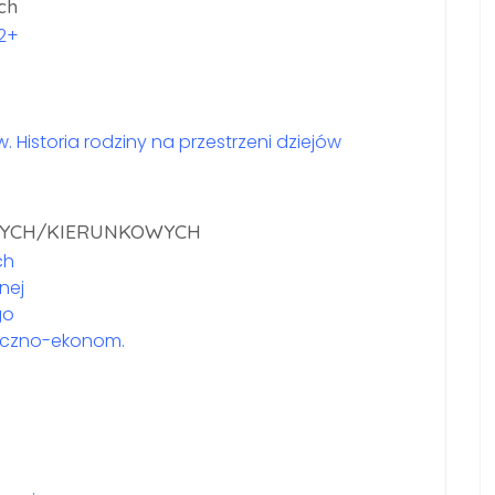
ch
B2+
 Historia rodziny na przestrzeni dziejów
YCH/KIERUNKOWYCH
ch
nej
go
łeczno-ekonom.