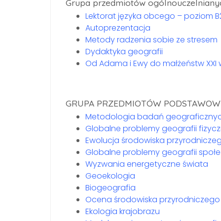
Grupa przedmiotów ogólnouczelniany
Lektorat języka obcego – poziom 
Autoprezentacja
Metody radzenia sobie ze stresem
Dydaktyka geografii
Od Adama i Ewy do małżeństw XXI w.
GRUPA PRZEDMIOTÓW PODSTAWOW
Metodologia badań geograficzny
Globalne problemy geografii fizycz
Ewolucja środowiska przyrodnicze
Globalne problemy geografii spo
Wyzwania energetyczne świata
Geoekologia
Biogeografia
Ocena środowiska przyrodniczego
Ekologia krajobrazu