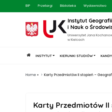
BIP
Przetargi
Biblioteka
Wydawnictwo
Instytut Geografii
i Nauk o Środowi
Uniwersytet Jana Kochano
w Kielcach
INSTYTUT
KIERUNKI STUDIÓW
KANDY
Home
»
Karty Przedmiotów II stopień – Geograf
Karty Przedmiotów II 