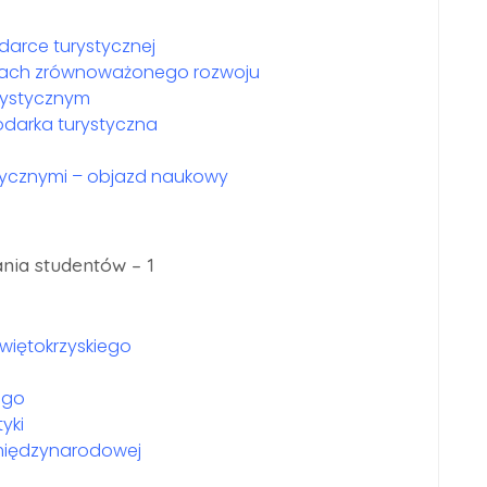
arce turystycznej
kach zrównoważonego rozwoju
rystycznym
odarka turystyczna
tycznymi – objazd naukowy
nia studentów – 1
iętokrzyskiego
ego
yki
i międzynarodowej