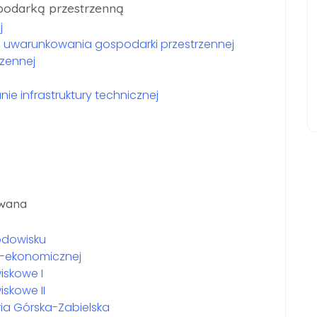
podarką przestrzenną
j
e uwarunkowania gospodarki przestrzennej
zennej
ie infrastruktury technicznej
owana
odowisku
o-ekonomicznej
skowe I
skowe II
ria Górska-Zabielska