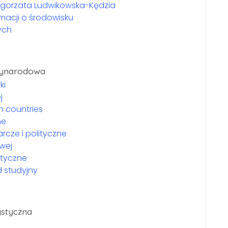
ałgorzata Ludwikowska-Kędzia
macji o środowisku
ych
zynarodowa
ki
j
n countries
ne
cze i polityczne
wej
styczne
d studyjny
ystyczna