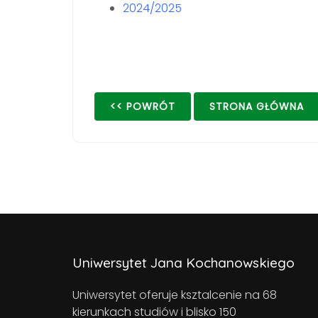
2024/2025
<< POWRÓT
STRONA GŁÓWNA
Uniwersytet Jana Kochanowskiego
Uniwersytet oferuje ksztalcenie na 68
kierunkach studiów i blisko 150