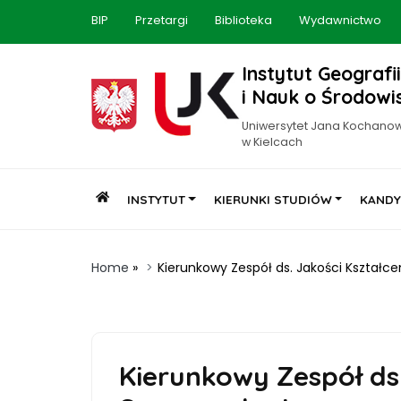
BIP
Przetargi
Biblioteka
Wydawnictwo
Instytut Geografii
i Nauk o Środowi
Uniwersytet Jana Kochano
w Kielcach
INSTYTUT
KIERUNKI STUDIÓW
KANDY
Home
»
Kierunkowy Zespół ds. Jakości Kształc
Kierunkowy Zespół ds.