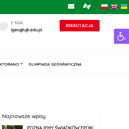
E-MAIL
REKRUTACJA
Ot
igeo@ujk.edu.pl
KTORANCI
OLIMPIADA GEOGRAFICZNA
Najnowsze wpisy
POZNAJEMY ŚWIADKÓW EPOKI