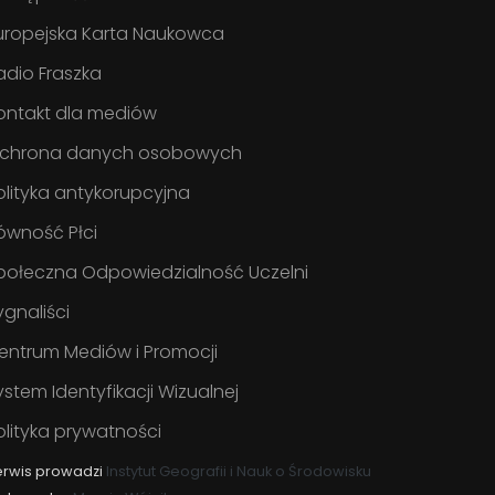
uropejska Karta Naukowca
adio Fraszka
ontakt dla mediów
chrona danych osobowych
olityka antykorupcyjna
ówność Płci
połeczna Odpowiedzialność Uczelni
ygnaliści
entrum Mediów i Promocji
ystem Identyfikacji Wizualnej
olityka prywatności
erwis prowadzi
Instytut Geografii i Nauk o Środowisku