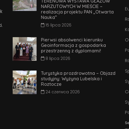
TERENOWA WYSTAWA GŁAZÓW
NARZUTOWYCH W MIEŚCIE –
E
k
realizacja projektu PAN „Otwarta
Nauka”
R
i.
15 lipca 2026
K
O
Pierwsi absolwenci kierunku
Geoinformacja z gospodarka
P
przestrzenną z dyplomami!
8 lipca 2026
R
S
Turystyka prozdrowotna – Objazd
studyjny: Wyżyna Lubelska i
S
Roztocze
C
24 czerwca 2026
S
P
S