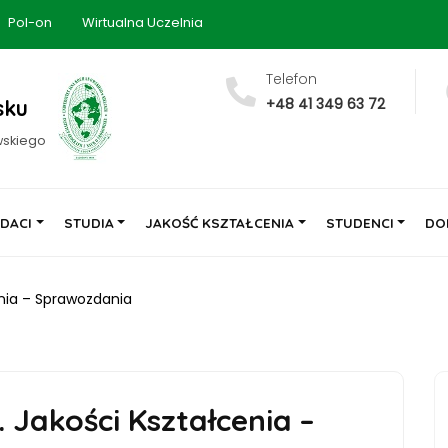
Pol-on
Wirtualna Uczelnia
Telefon
+48 41 349 63 72
sku
wskiego
DACI
STUDIA
JAKOŚĆ KSZTAŁCENIA
STUDENCI
DO
enia – Sprawozdania
 Jakości Kształcenia –