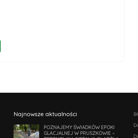
Najnowsze aktualności
B
D
POZNAJEMY ŚWIADKÓW EPOKI
GLACJALNEJ W PRUSZKOWIE –
D