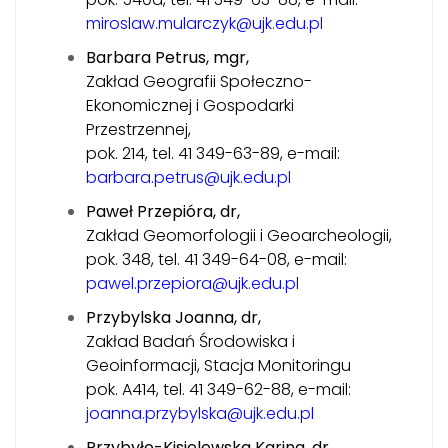
miroslaw.mularczyk@ujk.edu.pl
Barbara Petrus, mgr,
Zakład Geografii Społeczno-
Ekonomicznej i Gospodarki
Przestrzennej,
pok. 214, tel. 41 349-63-89, e-mail:
barbara.petrus@ujk.edu.pl
Paweł Przepióra, dr,
Zakład Geomorfologii i Geoarcheologii,
pok. 348, tel. 41 349-64-08, e-mail:
pawel.przepiora@ujk.edu.pl
Przybylska Joanna, dr,
Zakład Badań Środowiska i
Geoinformacji, Stacja Monitoringu
pok. A414, tel. 41 349-62-88, e-mail:
joanna.przybylska@ujk.edu.pl
Przybyło-Kisielewska Karina, dr,