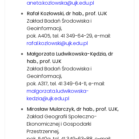
aneta.kozlowska@ujk.edu.pl
Rafał Kozłowski, dr hab., prof. UJK
Zakład Badań Środowiska i
Geoinformacji,
pok. A405, tel. 41 349-64-29, e-mail:
rafal.kozlowski@ujk.edu.pl
Małgorzata Ludwikowska-Kędzia, dr
hab., prof. UJK
Zakład Badań Środowiska i
Geoinformacji,
pok. A317, tel. 41 349-64-11, e-mail:
malgorzata.ludwikowska-
kedzia@ujk.edu.pl
Mirosław Mularczyk, dr hab., prof. UJK,
Zakład Geografii Społeczno-
Ekonomicznej i Gospodarki
Przestrzennej,
pok. 540a, tel. 41 349-63-88, e-mail: