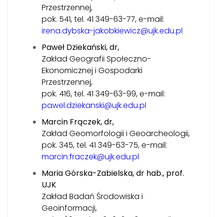
Przestrzennej,
pok. 541, tel. 41 349-63-77, e-mail:
irena.dybska-jakobkiewicz@ujk.edu.pl
Paweł Dziekański, dr,
Zakład Geografii Społeczno-
Ekonomicznej i Gospodarki
Przestrzennej,
pok. 416, tel. 41 349-63-99, e-mail:
pawel.dziekanski@ujk.edu.pl
Marcin Frączek, dr,
Zakład Geomorfologii i Geoarcheologii,
pok. 345, tel. 41 349-63-75, e-mail:
marcin.fraczek@ujk.edu.pl
Maria Górska-Zabielska, dr hab., prof.
UJK
Zakład Badań Środowiska i
Geoinformacji,