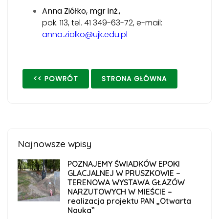
Anna Ziółko, mgr inż.,
pok. 113, tel. 41 349-63-72, e-mail:
anna.ziolko@ujk.edu.pl
<< POWRÓT
STRONA GŁÓWNA
Najnowsze wpisy
POZNAJEMY ŚWIADKÓW EPOKI
GLACJALNEJ W PRUSZKOWIE –
TERENOWA WYSTAWA GŁAZÓW
NARZUTOWYCH W MIEŚCIE –
realizacja projektu PAN „Otwarta
Nauka”