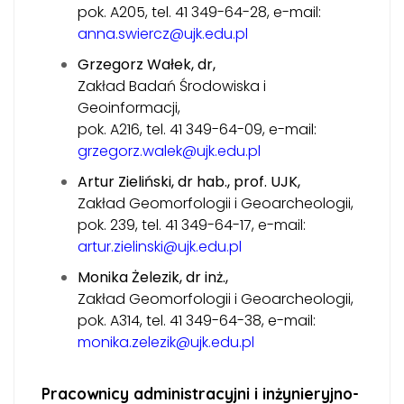
pok. A205, tel. 41 349-64-28, e-mail:
anna.swiercz@ujk.edu.pl
Grzegorz Wałek, dr,
Zakład Badań Środowiska i
Geoinformacji,
pok. A216, tel. 41 349-64-09, e-mail:
grzegorz.walek@ujk.edu.pl
Artur Zieliński, dr hab., prof. UJK,
Zakład Geomorfologii i Geoarcheologii,
pok. 239, tel. 41 349-64-17, e-mail:
artur.zielinski@ujk.edu.pl
Monika Żelezik, dr inż.,
Zakład Geomorfologii i Geoarcheologii,
pok. A314, tel. 41 349-64-38, e-mail:
monika.zelezik@ujk.edu.pl
Pracownicy administracyjni i inżynieryjno-