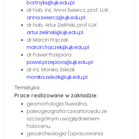
bortnyks@ujk.edu.pl
dr hab. inż. Anna Świercz, prof. UJK
anna.swiercz@ujk.edu.pl
dr hab. Artur Zieliński, prof UJK
artur.zielinski@ujk.edu.pl
dr Marcin Frączek
marcin.fraczek@ujk.edu.pl
dr Paweł Przepióra
pawel.przepiora@ujk.edu.pl
dr inż. Monika Żelezik
monika.zelezik@ujk.edu.pl
Tematyka
Prace realizowane w zakładzie:
geomorfologia fluwialna,
paleogeografia czwartorzędu ze
szczegółnym uwzględnieniem
holocenu,
geoarcheologia (opracowania