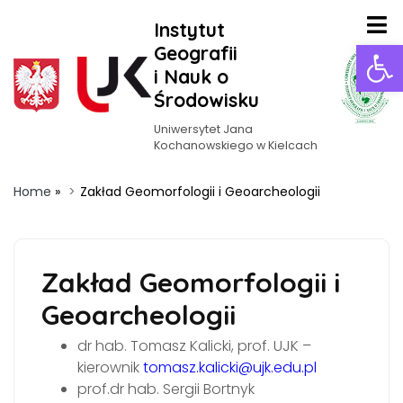
Instytut
Ot
Geografii
i Nauk o
Środowisku
Uniwersytet Jana
Kochanowskiego w Kielcach
Home
»
Zakład Geomorfologii i Geoarcheologii
Zakład Geomorfologii i
Geoarcheologii
dr hab. Tomasz Kalicki, prof. UJK –
kierownik
tomasz.kalicki@ujk.edu.pl
prof.dr hab. Sergii Bortnyk