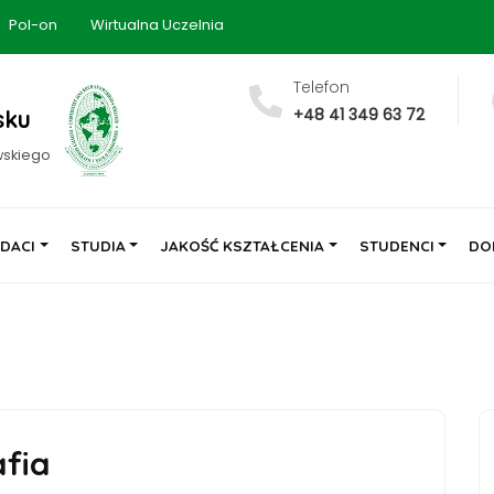
Pol-on
Wirtualna Uczelnia
Telefon
+48 41 349 63 72
sku
wskiego
DACI
STUDIA
JAKOŚĆ KSZTAŁCENIA
STUDENCI
DO
afia