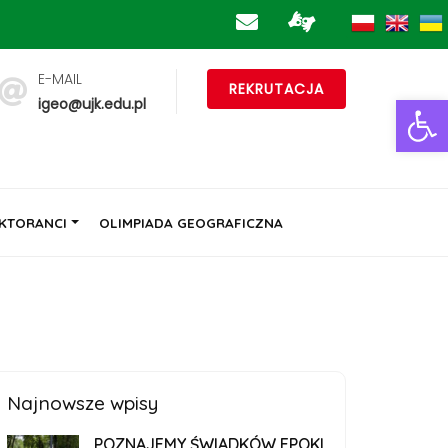
E-MAIL
REKRUTACJA
Ot
igeo@ujk.edu.pl
KTORANCI
OLIMPIADA GEOGRAFICZNA
Najnowsze wpisy
POZNAJEMY ŚWIADKÓW EPOKI