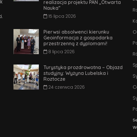
k
realizacja projektu PAN „Otwarta
Nauka”
R
i.
15 lipca 2026
K
O
Pierwsi absolwenci kierunku
Geoinformacja z gospodarka
P
przestrzenną z dyplomami!
8 lipca 2026
R
S
Turystyka prozdrowotna – Objazd
studyjny: Wyżyna Lubelska i
S
Roztocze
C
24 czerwca 2026
S
P
S
W