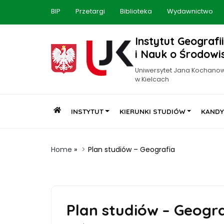
BIP
Przetargi
Biblioteka
Wydawnictwo
Instytut Geografii
i Nauk o Środowi
Uniwersytet Jana Kochano
w Kielcach
INSTYTUT
KIERUNKI STUDIÓW
KANDY
Home
»
Plan studiów – Geografia
Plan studiów – Geogr