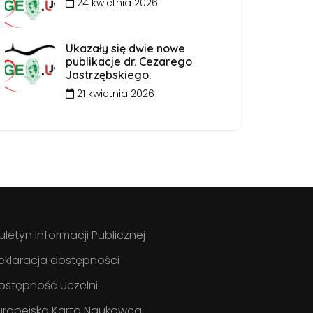
24 kwietnia 2026
Ukazały się dwie nowe
publikacje dr. Cezarego
Jastrzębskiego.
21 kwietnia 2026
iuletyn Informacji Publicznej
eklaracja dostępności
ostępność Uczelni
uropejska Karta Naukowca