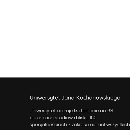
Uniwersytet Jana Kochanowskiego
Uniwersytet oferuje ksztalcenie na 68
kierunkach studiów i blisko 150
specjalnościach z zakresu niemal wszystkich