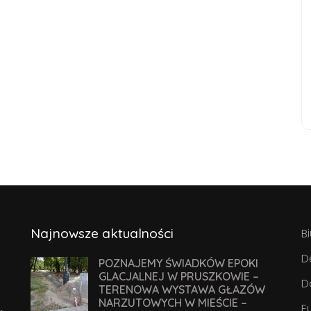
Najnowsze aktualności
B
D
POZNAJEMY ŚWIADKÓW EPOKI
GLACJALNEJ W PRUSZKOWIE –
D
TERENOWA WYSTAWA GŁAZÓW
NARZUTOWYCH W MIEŚCIE –
E