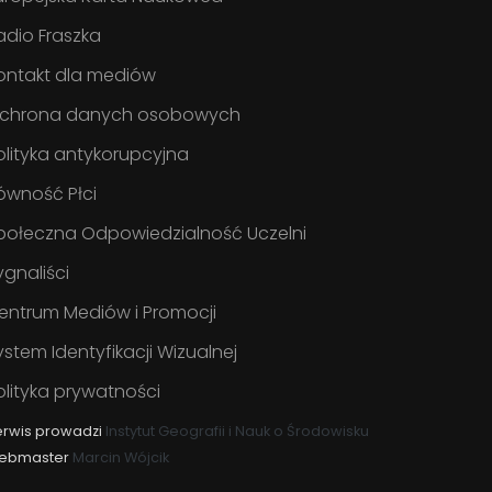
adio Fraszka
ontakt dla mediów
chrona danych osobowych
olityka antykorupcyjna
ówność Płci
połeczna Odpowiedzialność Uczelni
ygnaliści
entrum Mediów i Promocji
ystem Identyfikacji Wizualnej
olityka prywatności
erwis prowadzi
Instytut Geografii i Nauk o Środowisku
ebmaster
Marcin Wójcik