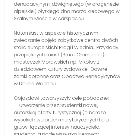
denudacyjnymi dźwigniętego (w orogenezie
alpejskiej) płytkiego dna morza kredowego w
Skalnym Mieście w Adršpachu.
Natomiast w aspekcie historycznym
zwiedzanie objęło zabytkowe centra dwóch
stolic europejskich: Pragi i Wiednia. Przykłady
przepięknych miast (Brno i Ołomuniec) i
miasteczek Morawskich np. Mikolov z
dziedzictwem kultury żydowskiej. Dawne
zamki obronne oraz Opactwo Benedyktynów
w Dolinie Wachau.
Objazdowi towarzyszyły cele poboczne:
– utworzenie przez Studentki nowej,
autorskiej oferty turystycznej (o bardzo
wysokich walorach merytorycznych) dla
grupy, łączącej interesy nauczyciela,
studenta, a nade wszystko kierowcy,