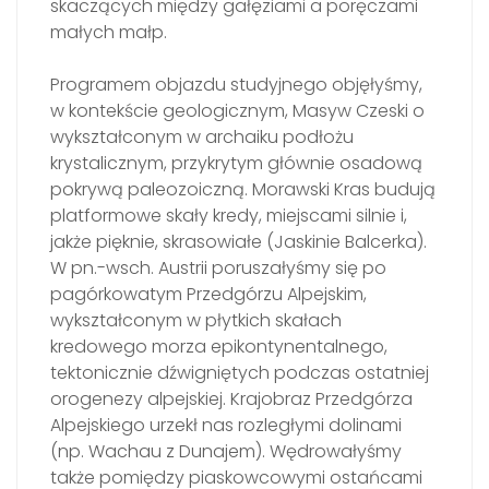
skaczących między gałęziami a poręczami
małych małp.
Programem objazdu studyjnego objęłyśmy,
w kontekście geologicznym, Masyw Czeski o
wykształconym w archaiku podłożu
krystalicznym, przykrytym głównie osadową
pokrywą paleozoiczną. Morawski Kras budują
platformowe skały kredy, miejscami silnie i,
jakże pięknie, skrasowiałe (Jaskinie Balcerka).
W pn.-wsch. Austrii poruszałyśmy się po
pagórkowatym Przedgórzu Alpejskim,
wykształconym w płytkich skałach
kredowego morza epikontynentalnego,
tektonicznie dźwigniętych podczas ostatniej
orogenezy alpejskiej. Krajobraz Przedgórza
Alpejskiego urzekł nas rozległymi dolinami
(np. Wachau z Dunajem). Wędrowałyśmy
także pomiędzy piaskowcowymi ostańcami