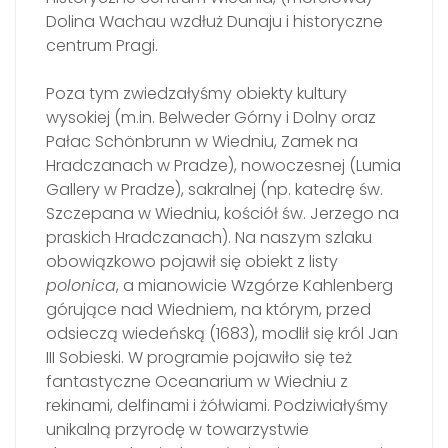
Dolina Wachau wzdłuż Dunaju i historyczne
centrum Pragi.
Poza tym zwiedzałyśmy obiekty kultury
wysokiej (m.in. Belweder Górny i Dolny oraz
Pałac Schönbrunn w Wiedniu, Zamek na
Hradczanach w Pradze), nowoczesnej (Lumia
Gallery w Pradze), sakralnej (np. katedrę św.
Szczepana w Wiedniu, kościół św. Jerzego na
praskich Hradczanach). Na naszym szlaku
obowiązkowo pojawił się obiekt z listy
polonica
, a mianowicie Wzgórze Kahlenberg
górujące nad Wiedniem, na którym, przed
odsieczą wiedeńską (1683), modlił się król Jan
III Sobieski. W programie pojawiło się też
fantastyczne Oceanarium w Wiedniu z
rekinami, delfinami i żółwiami. Podziwiałyśmy
unikalną przyrodę w towarzystwie